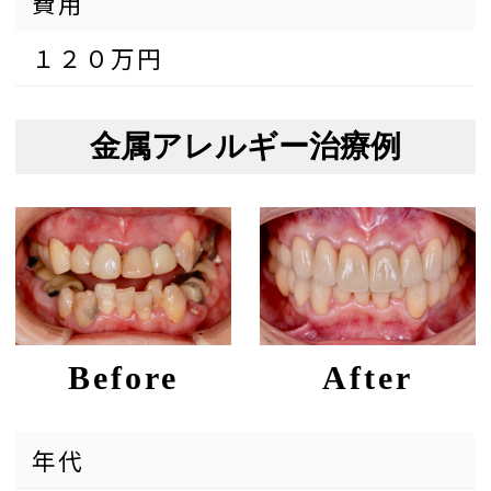
費用
１２０万円
金属アレルギー治療例
Before
After
年代