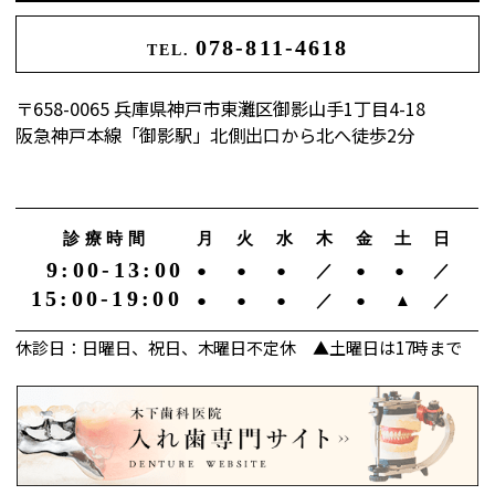
078-811-4618
TEL.
〒658-0065 兵庫県神戸市東灘区御影山手1丁目4-18
阪急神戸本線「御影駅」北側出口から北へ徒歩2分
診療時間
月
火
水
木
金
土
日
9:00-13:00
●
●
●
／
●
●
／
15:00-19:00
●
●
●
／
●
▲
／
休診日：日曜日、祝日、木曜日不定休 ▲土曜日は17時まで