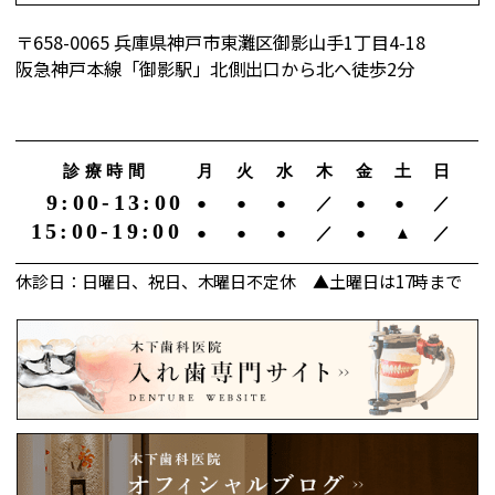
〒658-0065 兵庫県神戸市東灘区御影山手1丁目4-18
阪急神戸本線「御影駅」北側出口から北へ徒歩2分
診療時間
月
火
水
木
金
土
日
9:00-13:00
●
●
●
／
●
●
／
15:00-19:00
●
●
●
／
●
▲
／
休診日：日曜日、祝日、木曜日不定休 ▲土曜日は17時まで