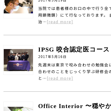
当院では患者様のお口の中で行う全
用顕微鏡）にて行なっております。
治…
[read more]
IPSG 咬合認定医コー
2017年5月16日
先週末は東京で咬み合わせの勉強会
合わせのことをじっくり学ぶ研修会
と…
[read more]
Office Interior