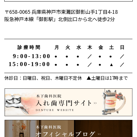
〒658-0065 兵庫県神戸市東灘区御影山手1丁目4-18
阪急神戸本線「御影駅」北側出口から北へ徒歩2分
診療時間
月
火
水
木
金
土
日
9:00-13:00
●
●
●
／
●
●
／
15:00-19:00
●
●
●
／
●
▲
／
休診日：日曜日、祝日、木曜日不定休 ▲土曜日は17時まで