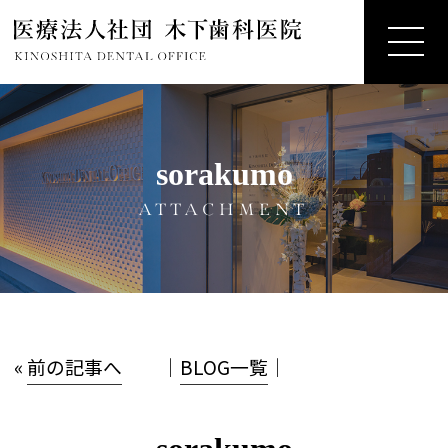
sorakumo
ATTACHMENT
«
前の記事へ
│
BLOG一覧
│