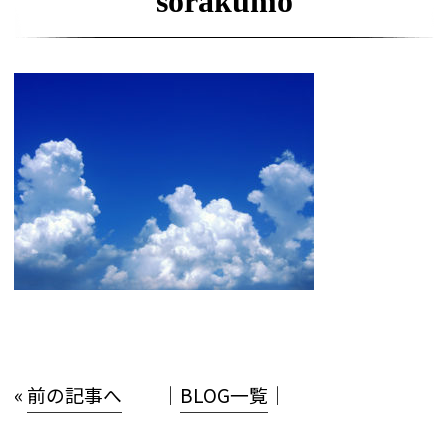
sorakumo
«
前の記事へ
│
BLOG一覧
│