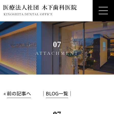
07
ATTACHMENT
«
前の記事へ
│
BLOG一覧
│