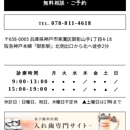
無料相談・ご予約
078-811-4618
TEL.
〒658-0065 兵庫県神戸市東灘区御影山手1丁目4-18
阪急神戸本線「御影駅」北側出口から北へ徒歩2分
診療時間
月
火
水
木
金
土
日
9:00-13:00
●
●
●
／
●
●
／
15:00-19:00
●
●
●
／
●
▲
／
休診日：日曜日、祝日、木曜日不定休 ▲土曜日は17時まで