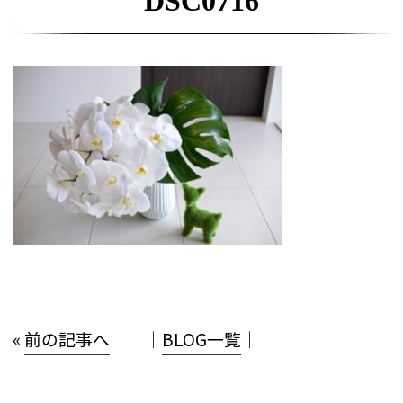
DSC0716
«
前の記事へ
│
BLOG一覧
│