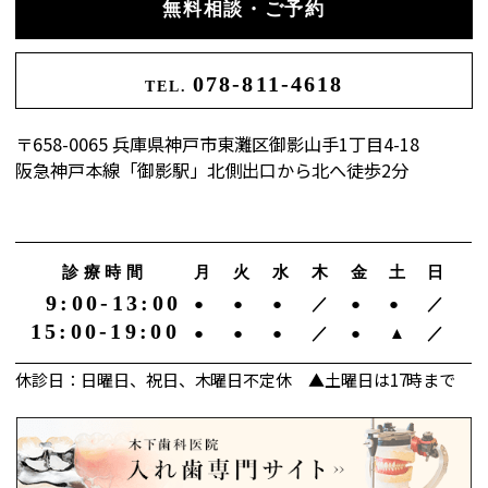
無料相談・ご予約
078-811-4618
TEL.
〒658-0065 兵庫県神戸市東灘区御影山手1丁目4-18
阪急神戸本線「御影駅」北側出口から北へ徒歩2分
診療時間
月
火
水
木
金
土
日
9:00-13:00
●
●
●
／
●
●
／
15:00-19:00
●
●
●
／
●
▲
／
休診日：日曜日、祝日、木曜日不定休 ▲土曜日は17時まで