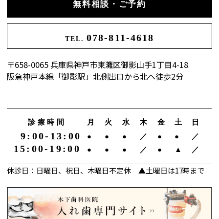
無料相談・ご予約
078-811-4618
TEL.
〒658-0065 兵庫県神戸市東灘区御影山手1丁目4-18
阪急神戸本線「御影駅」北側出口から北へ徒歩2分
診療時間
月
火
水
木
金
土
日
9:00-13:00
●
●
●
／
●
●
／
15:00-19:00
●
●
●
／
●
▲
／
休診日：日曜日、祝日、木曜日不定休 ▲土曜日は17時まで