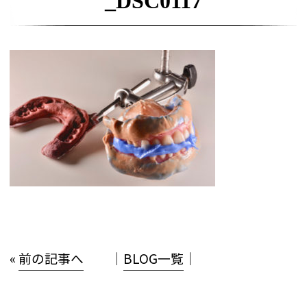
_DSC0117
«
前の記事へ
│
BLOG一覧
│