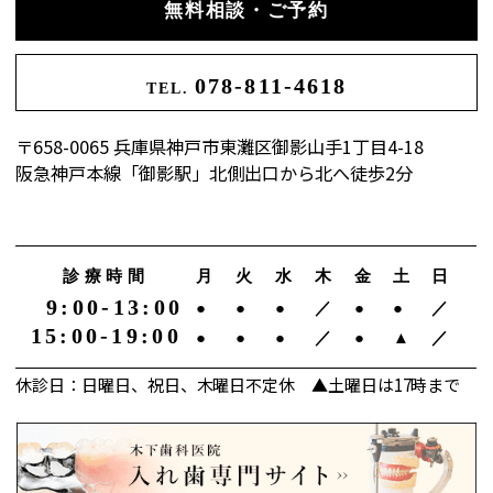
無料相談・ご予約
078-811-4618
TEL.
〒658-0065 兵庫県神戸市東灘区御影山手1丁目4-18
阪急神戸本線「御影駅」北側出口から北へ徒歩2分
診療時間
月
火
水
木
金
土
日
9:00-13:00
●
●
●
／
●
●
／
15:00-19:00
●
●
●
／
●
▲
／
休診日：日曜日、祝日、木曜日不定休 ▲土曜日は17時まで