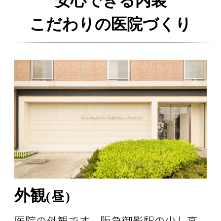
安心できる内装
こだわりの医院づくり
外観
外観
受付・待合室
カウンセリングルーム
完全個室の診療室
パウダールーム
お手洗い
(昼)
(夜)
医院の外観です。阪急御影駅の少し高