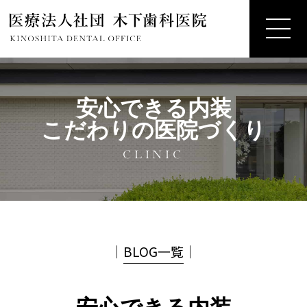
安心できる内装
こだわりの医院づくり
CLINIC
│
BLOG一覧
│