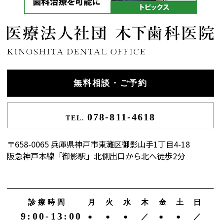
無料相談・ご予約
078-811-4618
TEL.
〒658-0065 兵庫県神戸市東灘区御影山手1丁目4-18
阪急神戸本線「御影駅」北側出口から北へ徒歩2分
診療時間
月
火
水
木
金
土
日
9:00-13:00
●
●
●
／
●
●
／