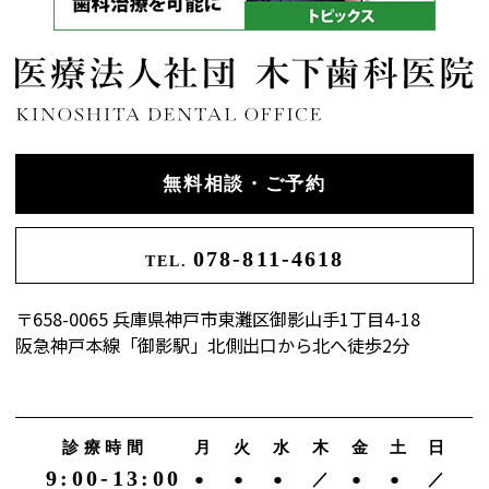
無料相談・ご予約
078-811-4618
TEL.
〒658-0065 兵庫県神戸市東灘区御影山手1丁目4-18
阪急神戸本線「御影駅」北側出口から北へ徒歩2分
診療時間
月
火
水
木
金
土
日
9:00-13:00
●
●
●
／
●
●
／