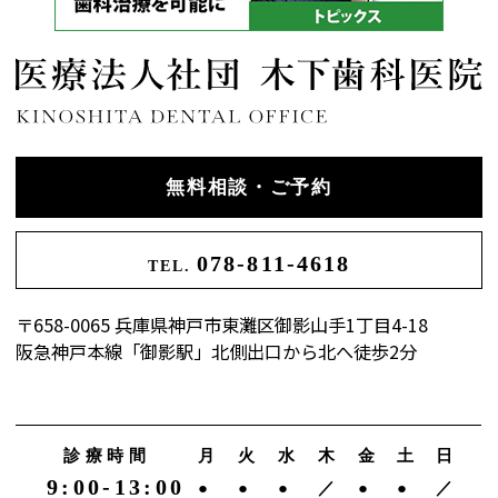
無料相談・ご予約
078-811-4618
TEL.
〒658-0065 兵庫県神戸市東灘区御影山手1丁目4-18
阪急神戸本線「御影駅」北側出口から北へ徒歩2分
診療時間
月
火
水
木
金
土
日
9:00-13:00
●
●
●
／
●
●
／