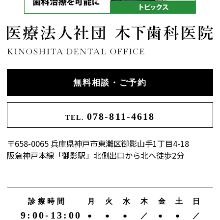
無料相談・ご予約
078-811-4618
TEL.
〒658-0065 兵庫県神戸市東灘区御影山手1丁目4-18
阪急神戸本線「御影駅」北側出口から北へ徒歩2分
診療時間
月
火
水
木
金
土
日
9:00-13:00
●
●
●
／
●
●
／