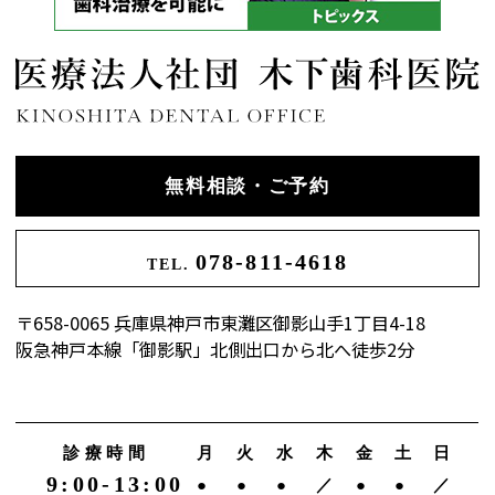
無料相談・ご予約
078-811-4618
TEL.
〒658-0065 兵庫県神戸市東灘区御影山手1丁目4-18
阪急神戸本線「御影駅」北側出口から北へ徒歩2分
診療時間
月
火
水
木
金
土
日
9:00-13:00
●
●
●
／
●
●
／