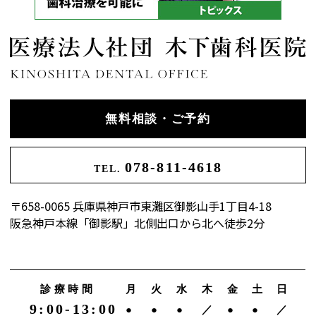
無料相談・ご予約
078-811-4618
TEL.
〒658-0065 兵庫県神戸市東灘区御影山手1丁目4-18
阪急神戸本線「御影駅」北側出口から北へ徒歩2分
診療時間
月
火
水
木
金
土
日
9:00-13:00
●
●
●
／
●
●
／