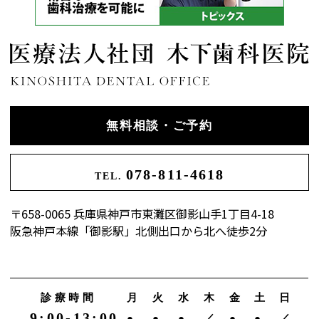
無料相談・ご予約
078-811-4618
TEL.
〒658-0065 兵庫県神戸市東灘区御影山手1丁目4-18
阪急神戸本線「御影駅」北側出口から北へ徒歩2分
診療時間
月
火
水
木
金
土
日
9:00-13:00
●
●
●
／
●
●
／