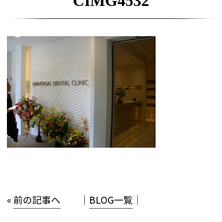
CIMG4532
«
前の記事へ
│
BLOG一覧
│