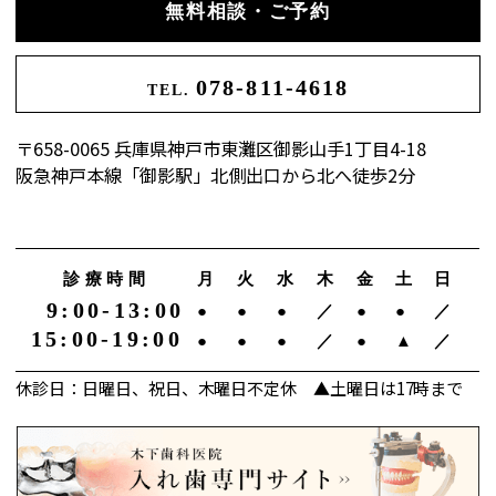
無料相談・ご予約
078-811-4618
TEL.
〒658-0065 兵庫県神戸市東灘区御影山手1丁目4-18
阪急神戸本線「御影駅」北側出口から北へ徒歩2分
診療時間
月
火
水
木
金
土
日
9:00-13:00
●
●
●
／
●
●
／
15:00-19:00
●
●
●
／
●
▲
／
休診日：日曜日、祝日、木曜日不定休 ▲土曜日は17時まで