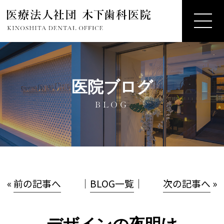
医院ブログ
BLOG
«
前の記事へ
│
BLOG一覧
│
次の記事へ
»