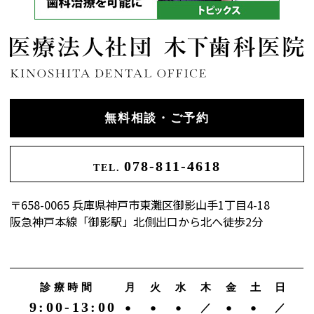
無料相談・ご予約
078-811-4618
TEL.
〒658-0065 兵庫県神戸市東灘区御影山手1丁目4-18
阪急神戸本線「御影駅」北側出口から北へ徒歩2分
診療時間
月
火
水
木
金
土
日
9:00-13:00
●
●
●
／
●
●
／