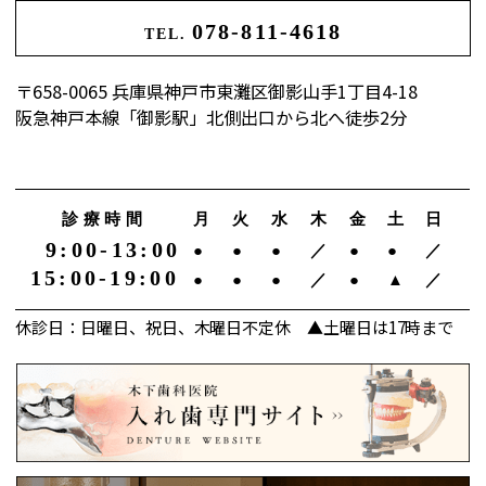
078-811-4618
TEL.
〒658-0065 兵庫県神戸市東灘区御影山手1丁目4-18
阪急神戸本線「御影駅」北側出口から北へ徒歩2分
診療時間
月
火
水
木
金
土
日
9:00-13:00
●
●
●
／
●
●
／
15:00-19:00
●
●
●
／
●
▲
／
休診日：日曜日、祝日、木曜日不定休 ▲土曜日は17時まで