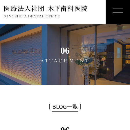
06
ATTACHMENT
│
BLOG一覧
│