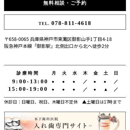
無料相談・ご予約
078-811-4618
TEL.
〒658-0065 兵庫県神戸市東灘区御影山手1丁目4-18
阪急神戸本線「御影駅」北側出口から北へ徒歩2分
診療時間
月
火
水
木
金
土
日
9:00-13:00
●
●
●
／
●
●
／
15:00-19:00
●
●
●
／
●
▲
／
休診日：日曜日、祝日、木曜日不定休 ▲土曜日は17時まで