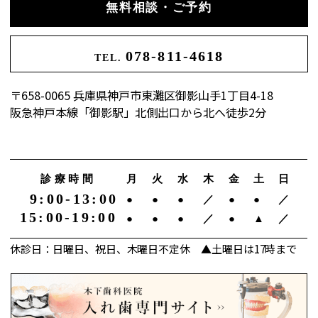
無料相談・ご予約
078-811-4618
TEL.
〒658-0065 兵庫県神戸市東灘区御影山手1丁目4-18
阪急神戸本線「御影駅」北側出口から北へ徒歩2分
診療時間
月
火
水
木
金
土
日
9:00-13:00
●
●
●
／
●
●
／
15:00-19:00
●
●
●
／
●
▲
／
休診日：日曜日、祝日、木曜日不定休 ▲土曜日は17時まで