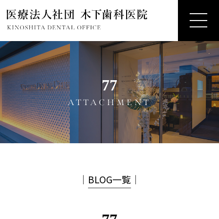
77
ATTACHMENT
│
BLOG一覧
│