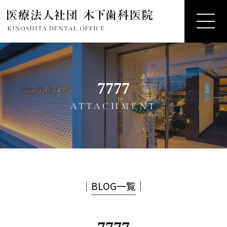
7777
ATTACHMENT
│
BLOG一覧
│