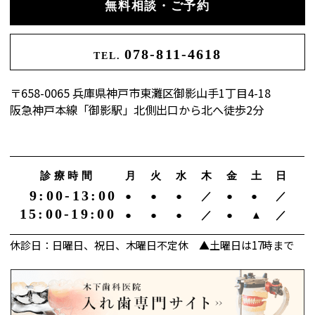
無料相談・ご予約
078-811-4618
TEL.
〒658-0065 兵庫県神戸市東灘区御影山手1丁目4-18
阪急神戸本線「御影駅」北側出口から北へ徒歩2分
診療時間
月
火
水
木
金
土
日
9:00-13:00
●
●
●
／
●
●
／
15:00-19:00
●
●
●
／
●
▲
／
休診日：日曜日、祝日、木曜日不定休 ▲土曜日は17時まで