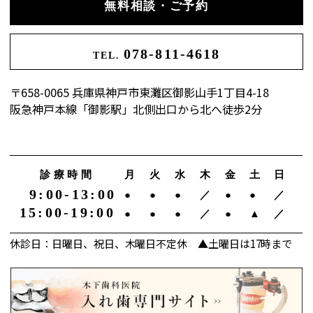
無料相談・ご予約
078-811-4618
TEL.
〒658-0065 兵庫県神戸市東灘区御影山手1丁目4-18
阪急神戸本線「御影駅」北側出口から北へ徒歩2分
診療時間
月
火
水
木
金
土
日
9:00-13:00
●
●
●
／
●
●
／
15:00-19:00
●
●
●
／
●
▲
／
休診日：日曜日、祝日、木曜日不定休 ▲土曜日は17時まで