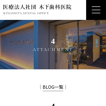
4
ATTACHMENT
│
BLOG一覧
│