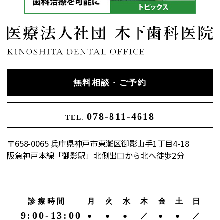
無料相談・ご予約
078-811-4618
TEL.
〒658-0065 兵庫県神戸市東灘区御影山手1丁目4-18
阪急神戸本線「御影駅」北側出口から北へ徒歩2分
診療時間
月
火
水
木
金
土
日
9:00-13:00
●
●
●
／
●
●
／