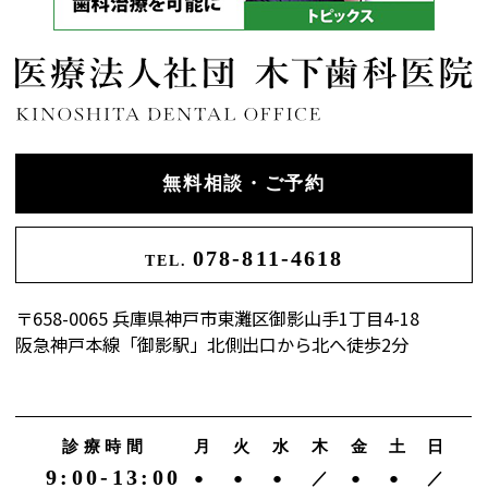
無料相談・ご予約
078-811-4618
TEL.
〒658-0065 兵庫県神戸市東灘区御影山手1丁目4-18
阪急神戸本線「御影駅」北側出口から北へ徒歩2分
診療時間
月
火
水
木
金
土
日
9:00-13:00
●
●
●
／
●
●
／